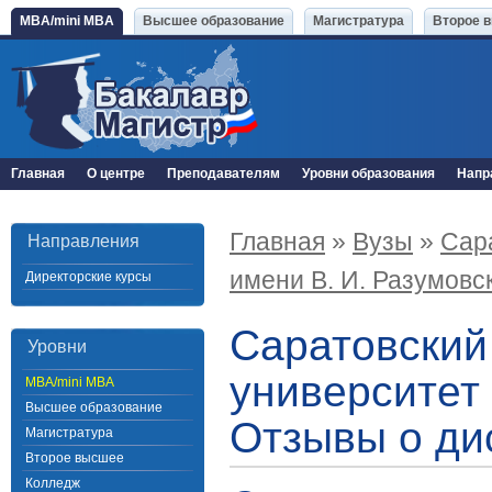
MBA/mini MBA
Высшее образование
Магистратура
Второе 
Главная
О центре
Преподавателям
Уровни образования
Напр
Главная
»
Вузы
»
Сар
Направления
имени В. И. Разумовс
Директорские курсы
Саратовский
Уровни
университет 
MBA/mini MBA
Высшее образование
Отзывы о ди
Магистратура
Второе высшее
Колледж