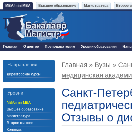
MBA/mini MBA
Высшее образование
Магистратура
Второе 
Главная
О центре
Преподавателям
Уровни образования
Напр
Главная
»
Вузы
»
Сан
Направления
медицинская академи
Директорские курсы
Санкт-Петер
Уровни
педиатричес
MBA/mini MBA
Высшее образование
Отзывы о ди
Магистратура
Второе высшее
Колледж