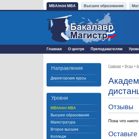
MBA/mini MBA
Высшее образование
Маг
Главная
О центре
Преподавателям
Уров
Главная
»
Вузы
»
А
Направления
Директорские курсы
Академ
дистан
Уровни
Отзывы
MBA/mini MBA
Высшее образование
Пока что никто
Магистратура
Второе высшее
Оставьте
Колледж