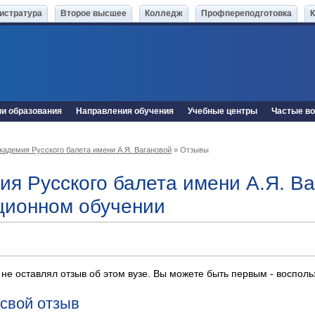
истратура
Второе высшее
Колледж
Профпереподготовка
ни образования
Направления обучения
Учебные центры
Частые в
кадемия Русского балета имени А.Я. Вагановой
» Отзывы
ия Русского балета имени А.Я. В
ционном обучении
 не оставлял отзыв об этом вузе. Вы можете быть первым - воспол
 свой отзыв