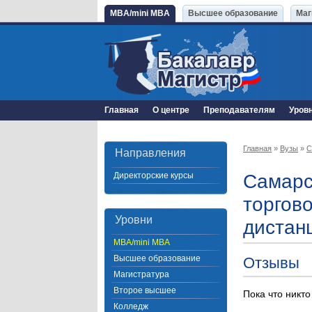
MBA/mini MBA
Высшее образование
Маг
Главная
О центре
Преподавателям
Уров
Главная
»
Вузы
»
С
Направления
Директорские курсы
Самарс
торгов
Уровни
дистан
MBA/mini MBA
Высшее образование
Отзывы
Магистратура
Второе высшее
Пока что никто
Колледж