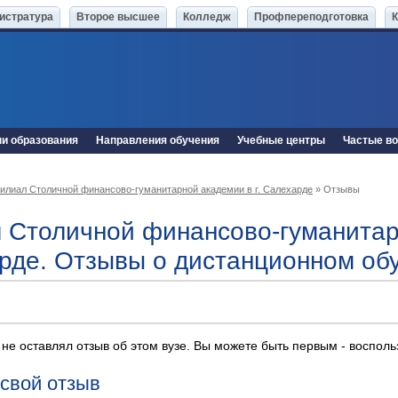
истратура
Второе высшее
Колледж
Профпереподготовка
ни образования
Направления обучения
Учебные центры
Частые в
илиал Столичной финансово-гуманитарной академии в г. Салехарде
» Отзывы
 Столичной финансово-гуманитарн
рде. Отзывы о дистанционном об
 не оставлял отзыв об этом вузе. Вы можете быть первым - воспол
 свой отзыв