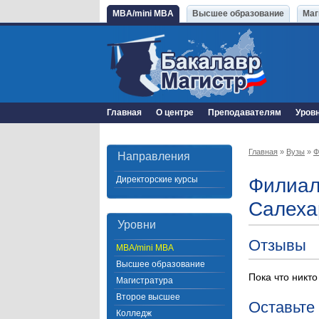
MBA/mini MBA
Высшее образование
Маг
Главная
О центре
Преподавателям
Уров
Главная
»
Вузы
»
Ф
Направления
Директорские курсы
Филиал
Салеха
Уровни
Отзывы
MBA/mini MBA
Высшее образование
Пока что никто
Магистратура
Второе высшее
Оставьте
Колледж