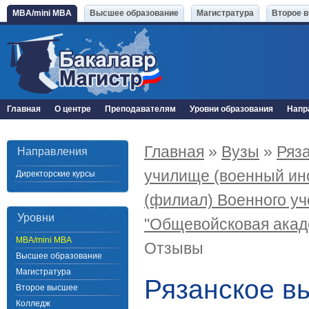
MBA/mini MBA
Высшее образование
Магистратура
Второе 
Главная
О центре
Преподавателям
Уровни образования
Напр
Главная
»
Вузы
»
Ряз
Направления
училище (военный инс
Директорские курсы
(филиал) Военного уч
Уровни
"Общевойсковая акад
MBA/mini MBA
Отзывы
Высшее образование
Магистратура
Рязанское в
Второе высшее
Колледж