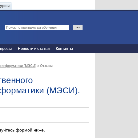
Курсы
опросы
Новости и статьи
Контакты
 и информатики (МЭСИ)
» Отзывы
твенного
информатики (МЭСИ).
ьзуйтесь формой ниже.