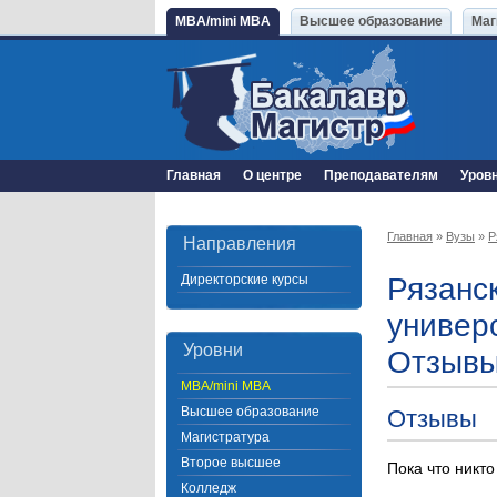
MBA/mini MBA
Высшее образование
Маг
Главная
О центре
Преподавателям
Уров
Главная
»
Вузы
»
Р
Направления
Директорские курсы
Рязанс
универ
Уровни
Отзывы
MBA/mini MBA
Высшее образование
Отзывы
Магистратура
Второе высшее
Пока что никто
Колледж