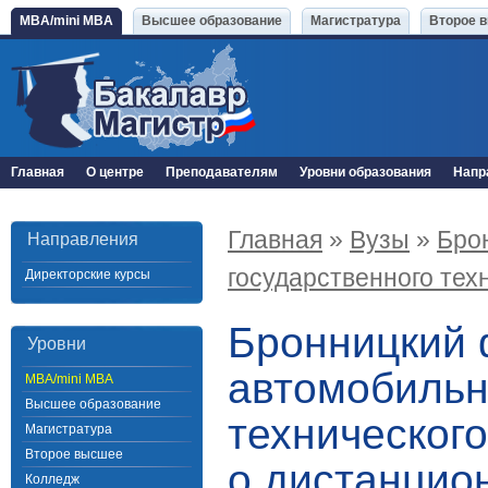
MBA/mini MBA
Высшее образование
Магистратура
Второе 
Главная
О центре
Преподавателям
Уровни образования
Напр
Главная
»
Вузы
»
Бро
Направления
государственного тех
Директорские курсы
Бронницкий 
Уровни
автомобильн
MBA/mini MBA
Высшее образование
техническог
Магистратура
Второе высшее
о дистанцио
Колледж