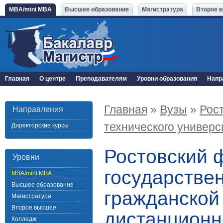
MBA/mini MBA
Высшее образование
Магистратура
Второе 
Главная
О центре
Преподавателям
Уровни образования
Напр
Главная
»
Вузы
»
Рос
Направления
технического универс
Директорские курсы
Ростовский 
Уровни
государствен
MBA/mini MBA
Высшее образование
гражданской
Магистратура
Второе высшее
дистанционн
Колледж