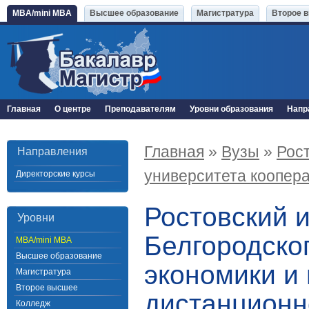
MBA/mini MBA
Высшее образование
Магистратура
Второе 
Главная
О центре
Преподавателям
Уровни образования
Напр
Главная
»
Вузы
»
Рост
Направления
университета коопера
Директорские курсы
Ростовский 
Уровни
Белгородско
MBA/mini MBA
Высшее образование
экономики и
Магистратура
Второе высшее
дистанционн
Колледж