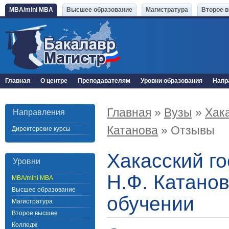
MBA/mini MBA
Высшее образование
Магистратура
Второе 
Главная
О центре
Преподавателям
Уровни образования
Напр
Главная
»
Вузы
»
Хака
Направления
Катанова
» Отзывы
Директорские курсы
Хакасский г
Уровни
Н.Ф. Катано
MBA/mini MBA
Высшее образование
обучении
Магистратура
Второе высшее
Колледж