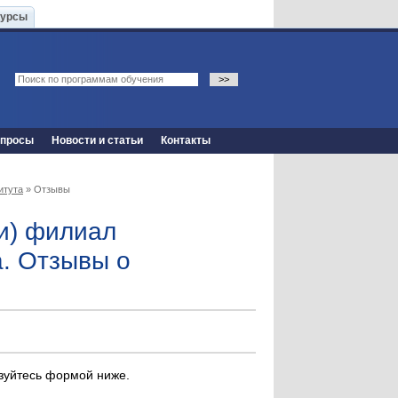
Курсы
опросы
Новости и статьи
Контакты
итута
» Отзывы
ти) филиал
. Отзывы о
ьзуйтесь формой ниже.