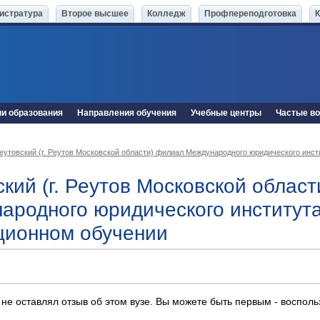
истратура
Второе высшее
Колледж
Профпереподготовка
ни образования
Направления обучения
Учебные центры
Частые в
еутовский (г. Реутов Московской области) филиал Международного юридического инст
кий (г. Реутов Московской облас
ародного юридического института
ционном обучении
 не оставлял отзыв об этом вузе. Вы можете быть первым - воспол