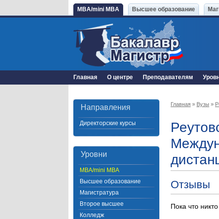
MBA/mini MBA
Высшее образование
Маг
Главная
О центре
Преподавателям
Уров
Главная
»
Вузы
»
Р
Направления
Директорские курсы
Реутовс
Междун
Уровни
дистан
MBA/mini MBA
Высшее образование
Отзывы
Магистратура
Второе высшее
Пока что никто
Колледж