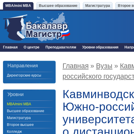
MBA/mini MBA
Высшее образование
Магистратура
Второе 
Главная
О центре
Преподавателям
Уровни образования
Напр
Главная
»
Вузы
»
Кав
Направления
российского государс
Директорские курсы
Кавминводск
Уровни
Южно-россий
MBA/mini MBA
Высшее образование
университет
Магистратура
Второе высшее
о дистанцио
Колледж