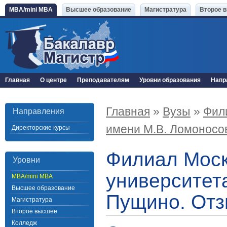
MBA/mini MBA
Высшее образование
Магистратура
Второе 
Главная
О центре
Преподавателям
Уровни образования
Напр
Главная
»
Вузы
»
Фил
Направления
имени М.В. Ломоносов
Директорские курсы
Филиал Моск
Уровни
университета
MBA/mini MBA
Высшее образование
Пущино. Отз
Магистратура
Второе высшее
Колледж