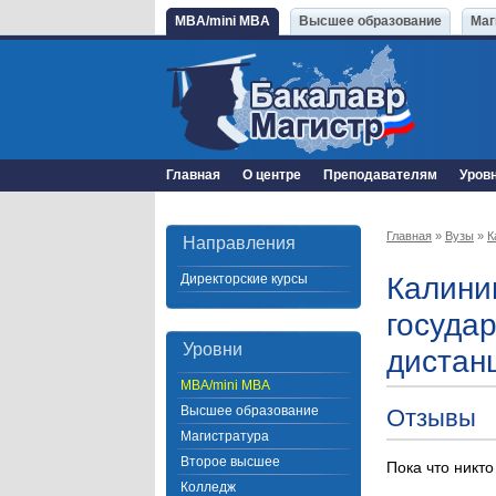
MBA/mini MBA
Высшее образование
Маг
Главная
О центре
Преподавателям
Уров
Главная
»
Вузы
»
К
Направления
Директорские курсы
Калини
госуда
Уровни
дистан
MBA/mini MBA
Высшее образование
Отзывы
Магистратура
Второе высшее
Пока что никто
Колледж