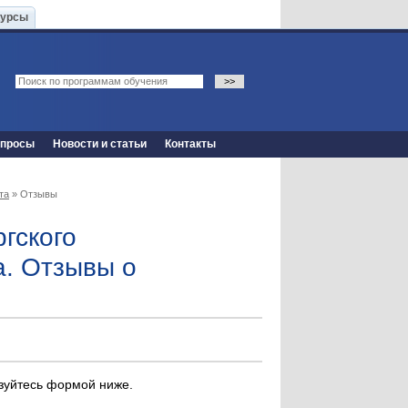
Курсы
опросы
Новости и статьи
Контакты
та
» Отзывы
гского
а. Отзывы о
ьзуйтесь формой ниже.