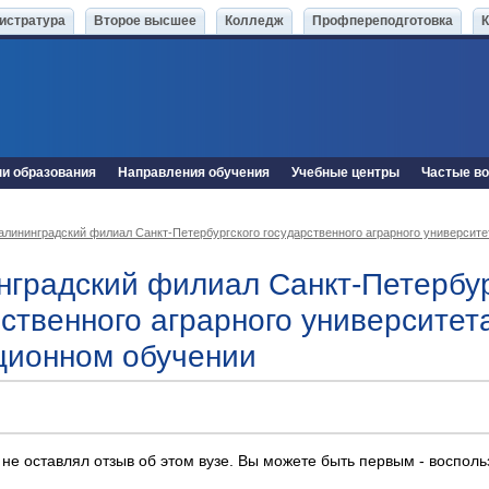
истратура
Второе высшее
Колледж
Профпереподготовка
ни образования
Направления обучения
Учебные центры
Частые в
алининградский филиал Санкт-Петербургского государственного аграрного университе
нградский филиал Санкт-Петербур
рственного аграрного университет
ционном обучении
 не оставлял отзыв об этом вузе. Вы можете быть первым - воспол