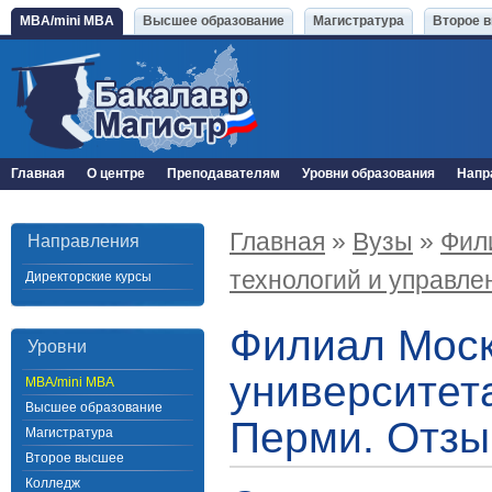
MBA/mini MBA
Высшее образование
Магистратура
Второе 
Главная
О центре
Преподавателям
Уровни образования
Напр
Главная
»
Вузы
»
Фил
Направления
технологий и управлен
Директорские курсы
Филиал Моск
Уровни
университета
MBA/mini MBA
Высшее образование
Перми. Отзы
Магистратура
Второе высшее
Колледж