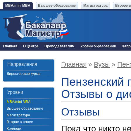
MBA/mini MBA
Высшее образование
Магистратура
Второе 
Главная
О центре
Преподавателям
Уровни образования
Напр
Главная
»
Вузы
»
Пен
Направления
Директорские курсы
Пензенский 
Отзывы о ди
Уровни
MBA/mini MBA
Отзывы
Высшее образование
Магистратура
Второе высшее
Пока что никто н
Колледж