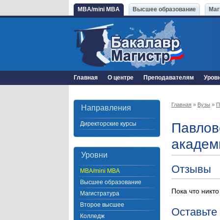
MBA/mini MBA
Высшее образование
Маг
Главная
О центре
Преподавателям
Уров
Главная
»
Вузы
»
П
Направления
Директорские курсы
Павлов
академ
Уровни
Отзывы
MBA/mini MBA
Высшее образование
Пока что никто
Магистратура
Второе высшее
Оставьте
Колледж