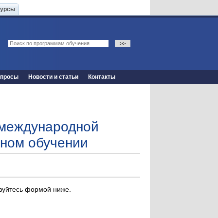
Курсы
опросы
Новости и статьи
Контакты
 международной
нном обучении
ьзуйтесь формой ниже.