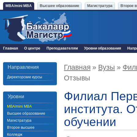
MBA/mini MBA
Высшее образование
Магистратура
Второе 
Главная
О центре
Преподавателям
Уровни образования
Напр
Главная
»
Вузы
»
Фил
Направления
Отзывы
Директорские курсы
Филиал Перв
Уровни
института. 
MBA/mini MBA
Высшее образование
обучении
Магистратура
Второе высшее
Колледж