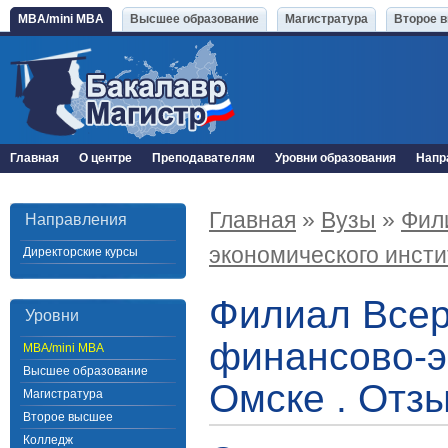
MBA/mini MBA
Высшее образование
Магистратура
Второе 
Главная
О центре
Преподавателям
Уровни образования
Напр
Главная
»
Вузы
»
Фил
Направления
экономического инсти
Директорские курсы
Филиал Всер
Уровни
финансово-эк
MBA/mini MBA
Высшее образование
Омске . Отз
Магистратура
Второе высшее
Колледж