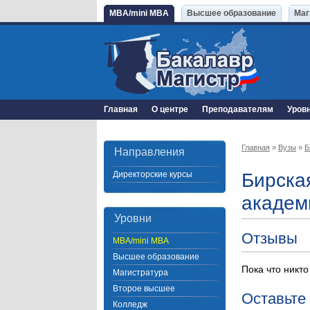
MBA/mini MBA
Высшее образование
Маг
Главная
О центре
Преподавателям
Уров
Главная
»
Вузы
»
Б
Направления
Директорские курсы
Бирска
академ
Уровни
Отзывы
MBA/mini MBA
Высшее образование
Пока что никто
Магистратура
Второе высшее
Оставьте
Колледж