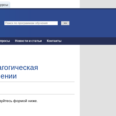
Курсы
опросы
Новости и статьи
Контакты
агогическая
чении
ьзуйтесь формой ниже.