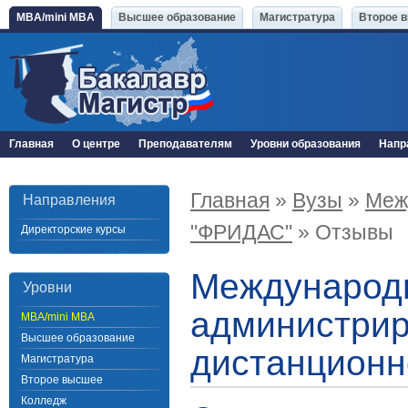
MBA/mini MBA
Высшее образование
Магистратура
Второе 
Главная
О центре
Преподавателям
Уровни образования
Напр
Главная
»
Вузы
»
Меж
Направления
"ФРИДАС"
» Отзывы
Директорские курсы
Международн
Уровни
администрир
MBA/mini MBA
Высшее образование
дистанционн
Магистратура
Второе высшее
Колледж