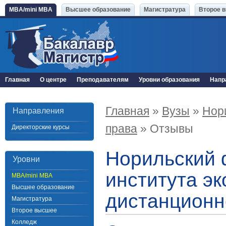
MBA/mini MBA
Высшее образование
Магистратура
Второе 
Главная
О центре
Преподавателям
Уровни образования
Напр
Главная
»
Вузы
»
Нор
Направления
права
» Отзывы
Директорские курсы
Норильский 
Уровни
института эк
MBA/mini MBA
Высшее образование
дистанционн
Магистратура
Второе высшее
Колледж