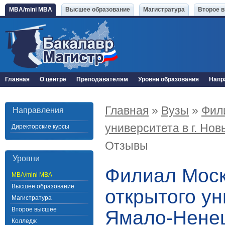
MBA/mini MBA
Высшее образование
Магистратура
Второе 
Главная
О центре
Преподавателям
Уровни образования
Напр
Главная
»
Вузы
»
Фил
Направления
университета в г. Но
Директорские курсы
Отзывы
Уровни
Филиал Моск
MBA/mini MBA
Высшее образование
открытого ун
Магистратура
Второе высшее
Ямало-Ненец
Колледж