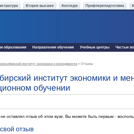
истратура
Второе высшее
Колледж
Профпереподготовка
ни образования
Направления обучения
Учебные центры
Частые в
овосибирский институт экономики и менеджмента
» Отзывы
бирский институт экономики и ме
ционном обучении
 не оставлял отзыв об этом вузе. Вы можете быть первым - воспол
 свой отзыв