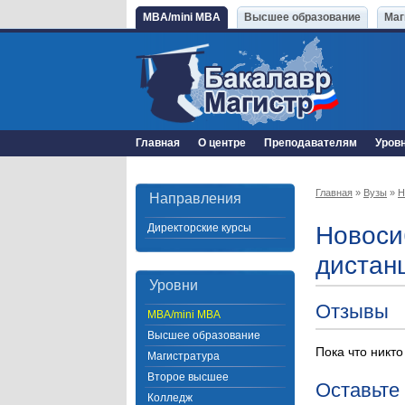
MBA/mini MBA
Высшее образование
Маг
Главная
О центре
Преподавателям
Уров
Главная
»
Вузы
»
Н
Направления
Директорские курсы
Новоси
дистан
Уровни
Отзывы
MBA/mini MBA
Высшее образование
Пока что никто
Магистратура
Второе высшее
Оставьте
Колледж