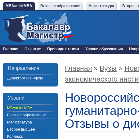
MBA/mini MBA
Высшее образование
Магистратура
Второе 
Главная
О центре
Преподавателям
Уровни образования
Напр
Главная
»
Вузы
»
Нов
Направления
экономического инсти
Директорские курсы
Новороссийс
Уровни
гуманитарно
MBA/mini MBA
Высшее образование
Отзывы о ди
Магистратура
Второе высшее
Колледж