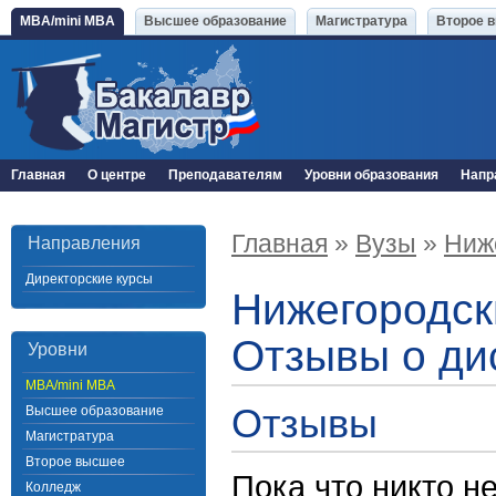
MBA/mini MBA
Высшее образование
Магистратура
Второе 
Главная
О центре
Преподавателям
Уровни образования
Напр
Главная
»
Вузы
»
Ниж
Направления
Директорские курсы
Нижегородск
Отзывы о ди
Уровни
MBA/mini MBA
Отзывы
Высшее образование
Магистратура
Второе высшее
Пока что никто н
Колледж