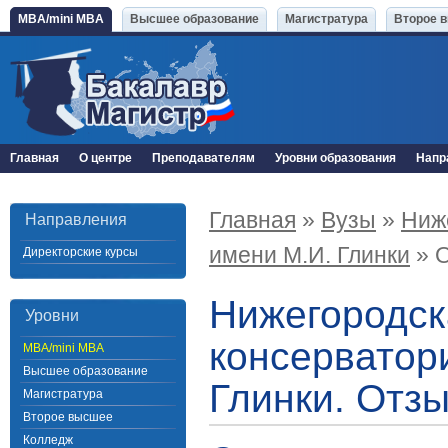
MBA/mini MBA
Высшее образование
Магистратура
Второе 
Главная
О центре
Преподавателям
Уровни образования
Напр
Главная
»
Вузы
»
Ниж
Направления
имени М.И. Глинки
» 
Директорские курсы
Нижегородск
Уровни
консерватор
MBA/mini MBA
Высшее образование
Глинки. Отз
Магистратура
Второе высшее
Колледж