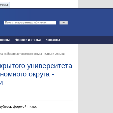
Курсы
опросы
Новости и статьи
Контакты
Мансийского автономного округа - Югры
» Отзывы
крытого университета
номного округа -
и
ьзуйтесь формой ниже.