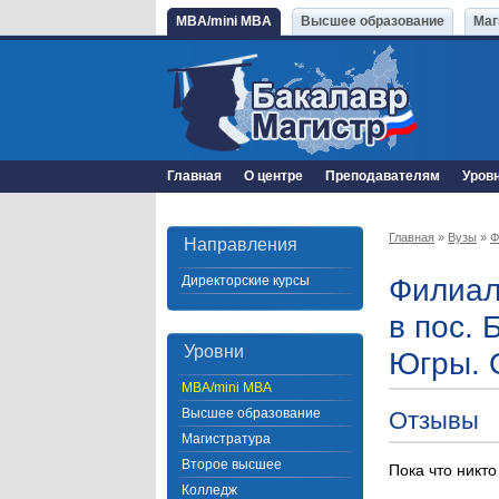
MBA/mini MBA
Высшее образование
Маг
Главная
О центре
Преподавателям
Уров
Главная
»
Вузы
»
Ф
Направления
Директорские курсы
Филиал
в пос. 
Уровни
Югры. 
MBA/mini MBA
Высшее образование
Отзывы
Магистратура
Второе высшее
Пока что никто
Колледж