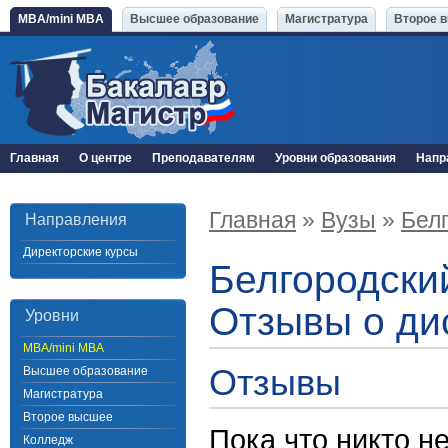
MBA/mini MBA
Высшее образование
Магистратура
Второе 
Главная
О центре
Преподавателям
Уровни образования
Напр
Главная
»
Вузы
»
Бел
Направления
Директорские курсы
Белгородски
Отзывы о ди
Уровни
MBA/mini MBA
Отзывы
Высшее образование
Магистратура
Второе высшее
Пока что никто н
Колледж