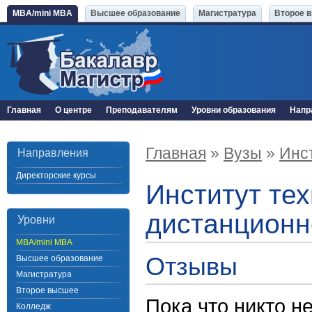
MBA/mini MBA
Высшее образование
Магистратура
Второе 
Главная
О центре
Преподавателям
Уровни образования
Напр
Главная
»
Вузы
»
Инст
Направления
Директорские курсы
Институт тех
дистанционн
Уровни
MBA/mini MBA
Отзывы
Высшее образование
Магистратура
Второе высшее
Пока что никто н
Колледж