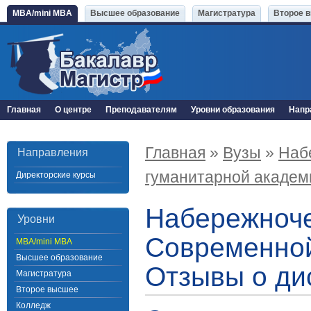
MBA/mini MBA
Высшее образование
Магистратура
Второе 
Главная
О центре
Преподавателям
Уровни образования
Напр
Главная
»
Вузы
»
Наб
Направления
гуманитарной акаде
Директорские курсы
Набережноч
Уровни
Современной
MBA/mini MBA
Высшее образование
Отзывы о ди
Магистратура
Второе высшее
Колледж