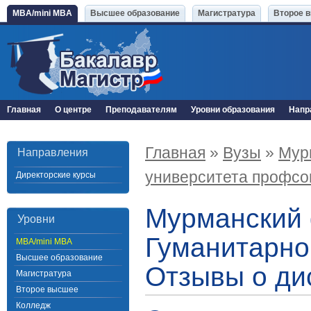
MBA/mini MBA
Высшее образование
Магистратура
Второе 
Главная
О центре
Преподавателям
Уровни образования
Напр
Главная
»
Вузы
»
Мур
Направления
университета профсо
Директорские курсы
Мурманский 
Уровни
Гуманитарно
MBA/mini MBA
Высшее образование
Отзывы о ди
Магистратура
Второе высшее
Колледж