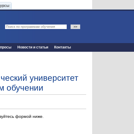
Курсы
опросы
Новости и статьи
Контакты
ический университет
ом обучении
ьзуйтесь формой ниже.