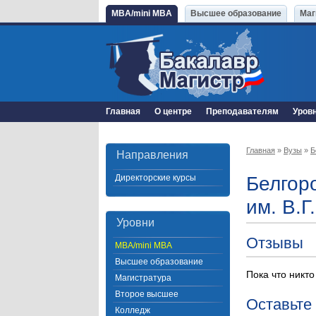
MBA/mini MBA
Высшее образование
Маг
Главная
О центре
Преподавателям
Уров
Главная
»
Вузы
»
Б
Направления
Директорские курсы
Белгор
им. В.
Уровни
Отзывы
MBA/mini MBA
Высшее образование
Пока что никто
Магистратура
Второе высшее
Оставьте
Колледж