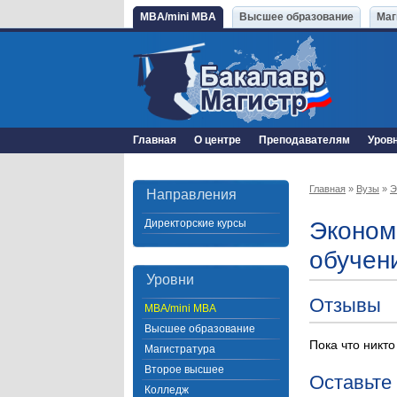
MBA/mini MBA
Высшее образование
Маг
Главная
О центре
Преподавателям
Уров
Главная
»
Вузы
»
Э
Направления
Директорские курсы
Эконом
обучен
Уровни
Отзывы
MBA/mini MBA
Высшее образование
Пока что никто
Магистратура
Второе высшее
Оставьте
Колледж