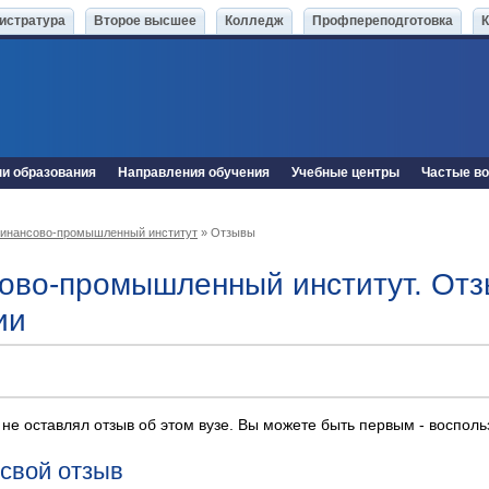
истратура
Второе высшее
Колледж
Профпереподготовка
ни образования
Направления обучения
Учебные центры
Частые в
инансово-промышленный институт
» Отзывы
ово-промышленный институт. Отз
ии
 не оставлял отзыв об этом вузе. Вы можете быть первым - воспол
 свой отзыв