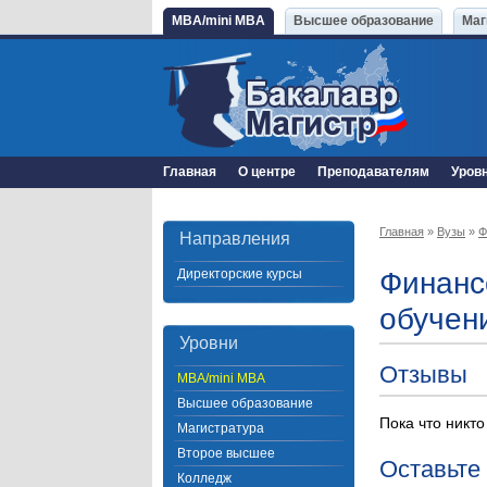
MBA/mini MBA
Высшее образование
Маг
Главная
О центре
Преподавателям
Уров
Главная
»
Вузы
»
Ф
Направления
Директорские курсы
Финанс
обучен
Уровни
Отзывы
MBA/mini MBA
Высшее образование
Пока что никто
Магистратура
Второе высшее
Оставьте
Колледж