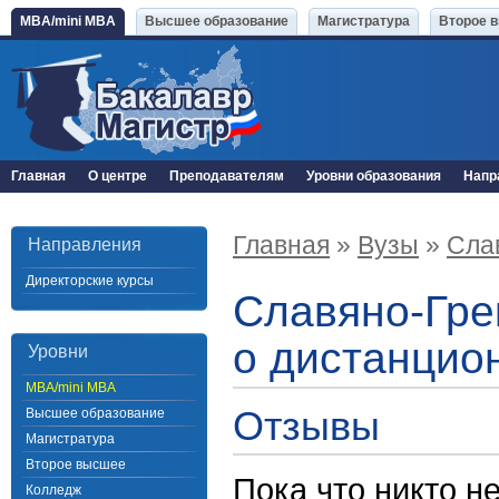
MBA/mini MBA
Высшее образование
Магистратура
Второе 
Главная
О центре
Преподавателям
Уровни образования
Напр
Главная
»
Вузы
»
Сла
Направления
Директорские курсы
Славяно-Гре
о дистанцио
Уровни
MBA/mini MBA
Отзывы
Высшее образование
Магистратура
Второе высшее
Пока что никто н
Колледж