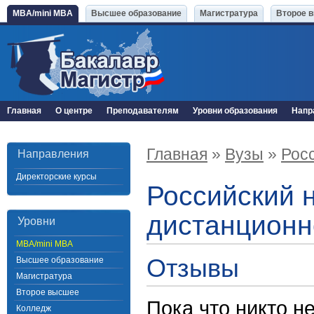
MBA/mini MBA
Высшее образование
Магистратура
Второе 
Главная
О центре
Преподавателям
Уровни образования
Напр
Главная
»
Вузы
»
Рос
Направления
Директорские курсы
Российский 
дистанционн
Уровни
MBA/mini MBA
Отзывы
Высшее образование
Магистратура
Второе высшее
Пока что никто н
Колледж