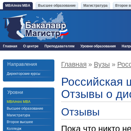
MBA/mini MBA
Высшее образование
Магистратура
Второе 
Главная
О центре
Преподавателям
Уровни образования
Напр
Главная
»
Вузы
»
Росс
Направления
Директорские курсы
Российская ш
Отзывы о ди
Уровни
MBA/mini MBA
Отзывы
Высшее образование
Магистратура
Второе высшее
Пока что никто н
Колледж