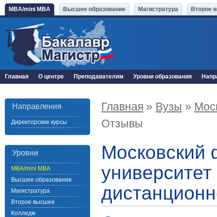
MBA/mini MBA
Высшее образование
Магистратура
Второе 
Главная
О центре
Преподавателям
Уровни образования
Напр
Главная
»
Вузы
»
Мос
Направления
Отзывы
Директорские курсы
Московский 
Уровни
университет
MBA/mini MBA
Высшее образование
дистанционн
Магистратура
Второе высшее
Колледж