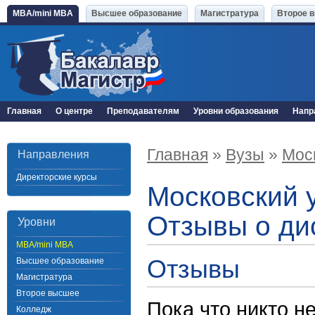
MBA/mini MBA
Высшее образование
Магистратура
Второе 
Главная
О центре
Преподавателям
Уровни образования
Напр
Главная
»
Вузы
»
Мос
Направления
Директорские курсы
Московский 
Отзывы о ди
Уровни
MBA/mini MBA
Отзывы
Высшее образование
Магистратура
Второе высшее
Пока что никто н
Колледж