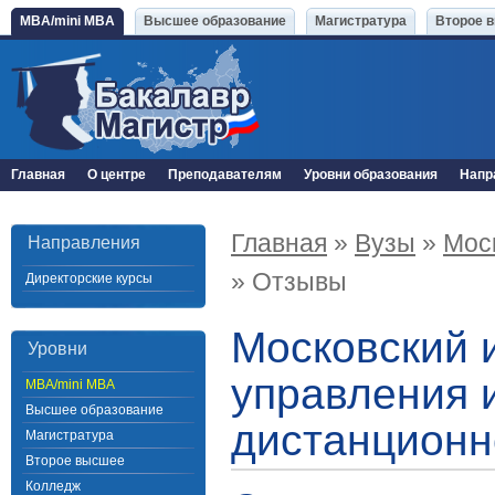
MBA/mini MBA
Высшее образование
Магистратура
Второе 
Главная
О центре
Преподавателям
Уровни образования
Напр
Главная
»
Вузы
»
Моск
Направления
» Отзывы
Директорские курсы
Московский 
Уровни
управления 
MBA/mini MBA
Высшее образование
дистанционн
Магистратура
Второе высшее
Колледж