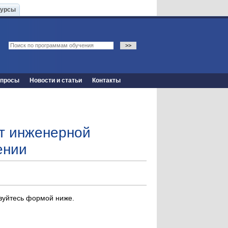
Курсы
опросы
Новости и статьи
Контакты
ет инженерной
ении
ьзуйтесь формой ниже.