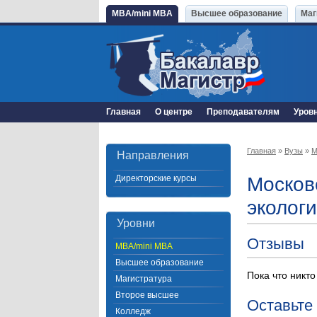
MBA/mini MBA
Высшее образование
Маг
Главная
О центре
Преподавателям
Уров
Главная
»
Вузы
»
М
Направления
Директорские курсы
Москов
эколог
Уровни
Отзывы
MBA/mini MBA
Высшее образование
Пока что никто
Магистратура
Второе высшее
Оставьте
Колледж