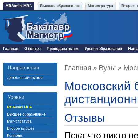
MBA/mini MBA
Высшее образование
Магистратура
Второе 
Главная
О центре
Преподавателям
Уровни образования
Напр
Главная
»
Вузы
»
Мос
Направления
Директорские курсы
Московский 
дистанционн
Уровни
MBA/mini MBA
Отзывы
Высшее образование
Магистратура
Второе высшее
Пока что никто н
Колледж