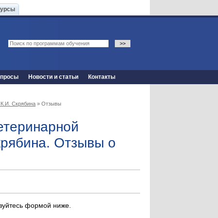
Курсы
опросы
Новости и статьи
Контакты
К.И. Скрябина
» Отзывы
етеринарной
крябина. Отзывы о
ьзуйтесь формой ниже.