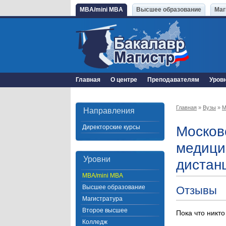
MBA/mini MBA
Высшее образование
Маг
Главная
О центре
Преподавателям
Уров
Главная
»
Вузы
»
М
Направления
Директорские курсы
Москов
медици
Уровни
дистан
MBA/mini MBA
Высшее образование
Отзывы
Магистратура
Второе высшее
Пока что никто
Колледж