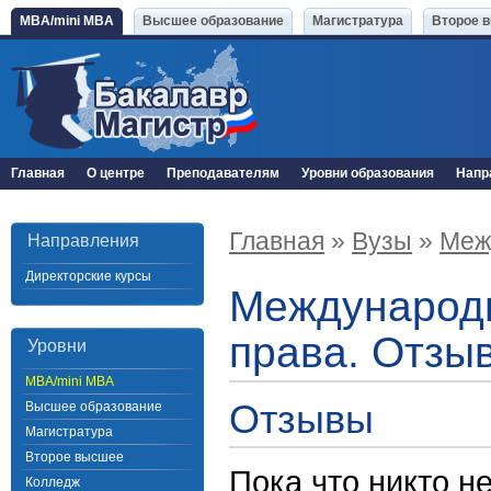
MBA/mini MBA
Высшее образование
Магистратура
Второе 
Главная
О центре
Преподавателям
Уровни образования
Напр
Главная
»
Вузы
»
Меж
Направления
Директорские курсы
Международн
права. Отзы
Уровни
MBA/mini MBA
Отзывы
Высшее образование
Магистратура
Второе высшее
Пока что никто н
Колледж