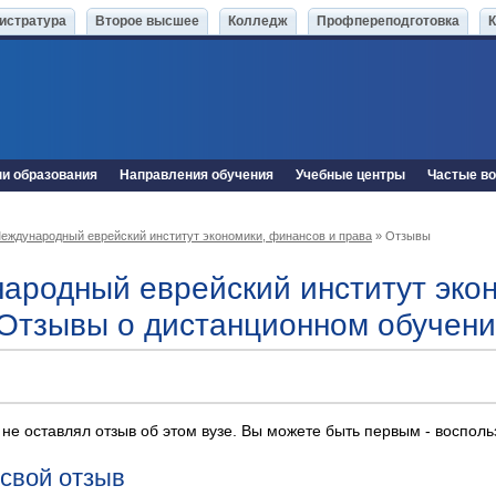
истратура
Второе высшее
Колледж
Профпереподготовка
ни образования
Направления обучения
Учебные центры
Частые в
еждународный еврейский институт экономики, финансов и права
» Отзывы
ародный еврейский институт экон
 Отзывы о дистанционном обучен
 не оставлял отзыв об этом вузе. Вы можете быть первым - воспол
 свой отзыв