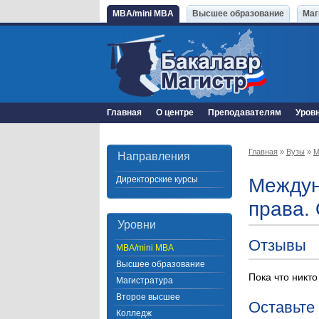
MBA/mini MBA
Высшее образование
Маг
Главная
О центре
Преподавателям
Уров
Главная
»
Вузы
»
М
Направления
Директорские курсы
Междун
права.
Уровни
Отзывы
MBA/mini MBA
Высшее образование
Пока что никто
Магистратура
Второе высшее
Оставьте
Колледж