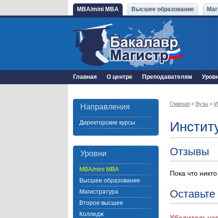
MBA/mini MBA
Высшее образование
Маг
Главная
О центре
Преподавателям
Уров
Главная
»
Вузы
»
И
Направления
Директорские курсы
Инстит
Отзывы
Уровни
MBA/mini MBA
Пока что никто
Высшее образование
Оставьте
Магистратура
Второе высшее
Колледж
Убедительная