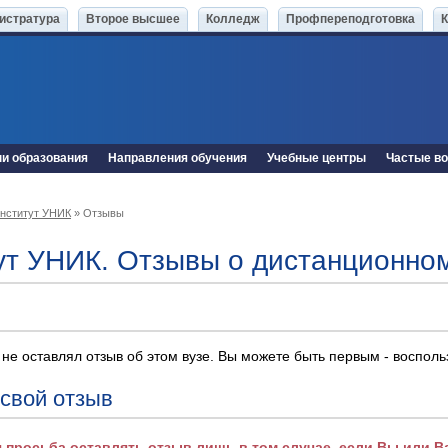
истратура
Второе высшее
Колледж
Профпереподготовка
ни образования
Направления обучения
Учебные центры
Частые в
нститут УНИК
» Отзывы
ут УНИК. Отзывы о дистанционно
 не оставлял отзыв об этом вузе. Вы можете быть первым - воспол
 свой отзыв
 просьба оставлять отзыв лишь в том случае, если Вы или 