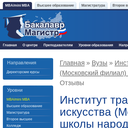
MBA/mini MBA
Высшее образование
Магистратура
Второе 
Главная
О центре
Преподавателям
Уровни образования
Напр
Главная
»
Вузы
»
Инс
Направления
(Московский филиал)
Директорские курсы
Отзывы
Уровни
Институт тр
MBA/mini MBA
Высшее образование
искусства (
Магистратура
Второе высшее
школы народн
Колледж