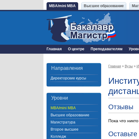
MBA/mini MBA
Высшее образование
Маг
Главная
О центре
Преподавателям
Уров
Главная
»
Вузы
»
И
Направления
Директорские курсы
Инстит
дистан
Уровни
Отзывы
MBA/mini MBA
Высшее образование
Пока что никто
Магистратура
Второе высшее
Оставьте
Колледж